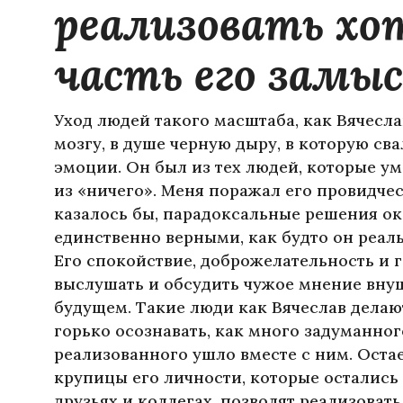
реализовать хо
часть его замы
Уход людей такого масштаба, как Вячеслав
мозгу, в душе черную дыру, в которую св
эмоции. Он был из тех людей, которые ум
из «ничего». Меня поражал его провидчес
казалось бы, парадоксальные решения о
единственно верными, как будто он реаль
Его спокойствие, доброжелательность и 
выслушать и обсудить чужое мнение вну
будущем. Такие люди как Вячеслав делают
горько осознавать, как много задуманног
реализованного ушло вместе с ним. Остае
крупицы его личности, которые остались 
друзьях и коллегах, позволят реализовать