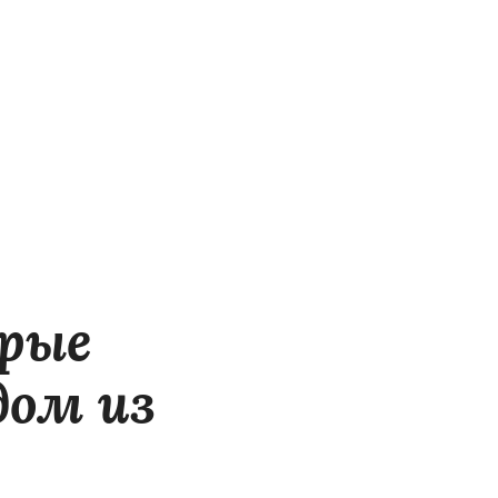
рые
дом из