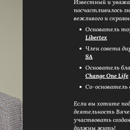
Известный и уважае
посчастливилось зн
вежливого и скромн
Основатель то
Libertex
Член совета д
SA
Основатель бл
Change One Life
Со-основатель
Если вы хотите по
деятельность Вяче
участвовать создан
должны жить!