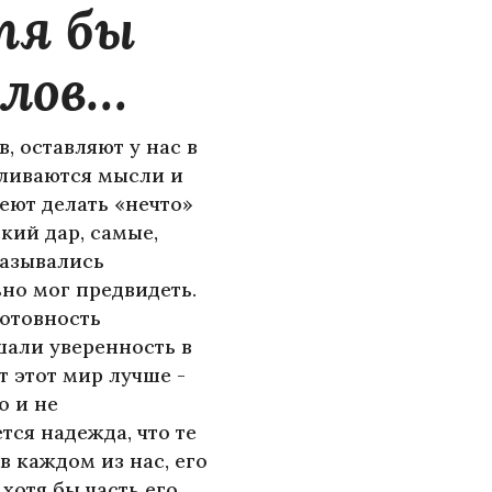
тя бы
слов…
, оставляют у нас в
аливаются мысли и
еют делать «нечто»
кий дар, самые,
казывались
но мог предвидеть.
готовность
шали уверенность в
 этот мир лучше -
о и не
тся надежда, что те
в каждом из нас, его
 хотя бы часть его