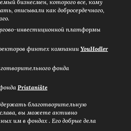
мый бизнесмен, которого все, кому
ать, описывали как добросердечного,
ого.
ргово-инвестиционной платформы
иректоров финтех компании
YouHodler
аготворительного фонда
 фонда
Pristanište
ддержать благотворительную
слава, вы можете активно
ных им в фондах . Его добрые дела