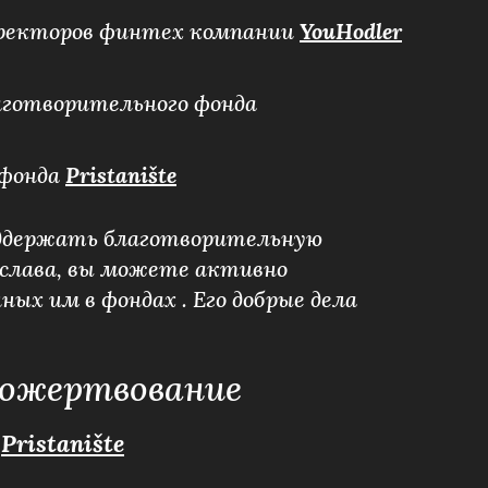
иректоров финтех компании
YouHodler
аготворительного фонда
 фонда
Pristanište
ддержать благотворительную
слава, вы можете активно
ных им в фондах . Его добрые дела
ожертвование
Pristanište