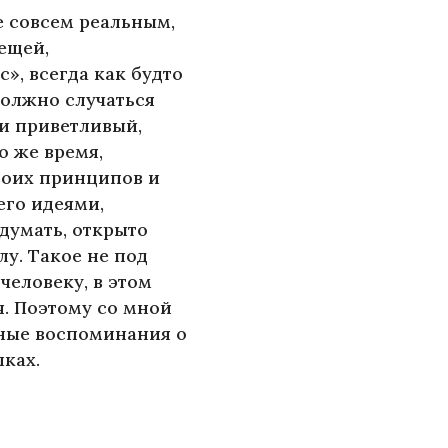
е совсем реальным,
ещей,
», всегда как будто
должно случаться
и приветливый,
о же время,
воих принципов и
его идеями,
думать, открыто
у. Такое не под
человеку, в этом
я. Поэтому со мной
тные воспоминания о
пках.