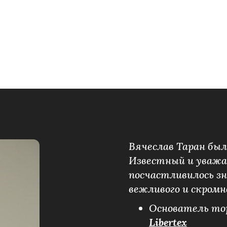
Вячеслав Таран бы
Известный и уважае
посчастливилось зн
вежливого и скромн
Основатель то
Libertex