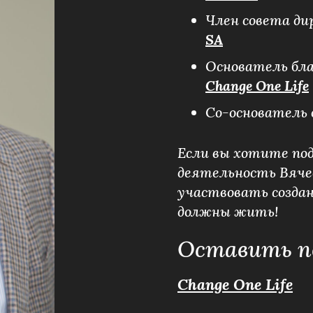
Член совета д
SA
Основатель бл
Change One Life
Со-основатель
Если вы хотите по
деятельность Вяче
участвовать создан
должны жить!
Оставить п
Change One Life